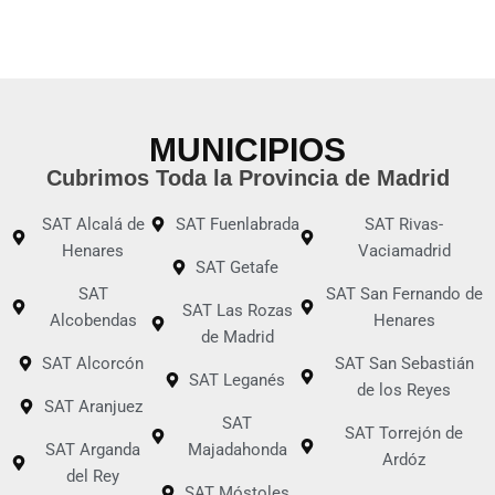
MUNICIPIOS
Cubrimos Toda la Provincia de Madrid
SAT Alcalá de
SAT Fuenlabrada
SAT Rivas-
Henares
Vaciamadrid
SAT Getafe
SAT
SAT San Fernando de
SAT Las Rozas
Alcobendas
Henares
de Madrid
SAT Alcorcón
SAT San Sebastián
SAT Leganés
de los Reyes
SAT Aranjuez
SAT
SAT Torrejón de
SAT Arganda
Majadahonda
Ardóz
del Rey
SAT Móstoles