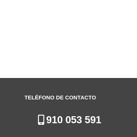
SERVICIO TÉCNICO BAUKNECHT
ALCOBENDAS
Especialistas en la Reparación, Mantenimiento e Instalación de
Electrodomésticos en Alcobendas
TELÉFONO DE CONTACTO
910 053 591