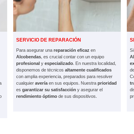
SERVICIO DE REPARACIÓN
S
Para asegurar una
reparación eficaz
en
S
Alcobendas
, es crucial contar con un equipo
A
profesional
y
especializado
. En nuestra localidad,
e
disponemos de técnicos
altamente cualificados
de
con amplia experiencia, preparados para resolver
C
a
cualquier
avería
en sus equipos. Nuestra
prioridad
tr
es
garantizar su satisfacción
y asegurar el
di
o
rendimiento óptimo
de sus dispositivos.
pr