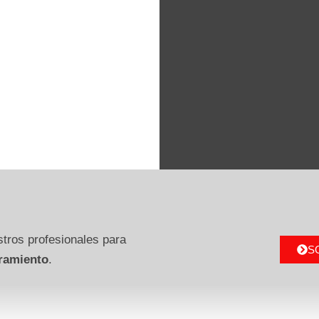
tros profesionales para
S
ramiento
.