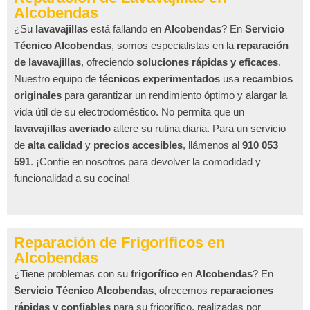
Alcobendas
¿Su
lavavajillas
está fallando en
Alcobendas
? En
Servicio
Técnico Alcobendas
, somos especialistas en la
reparación
de lavavajillas
, ofreciendo
soluciones rápidas y eficaces
.
Nuestro equipo de
técnicos experimentados
usa
recambios
originales
para garantizar un rendimiento óptimo y alargar la
vida útil de su electrodoméstico. No permita que un
lavavajillas averiado
altere su rutina diaria. Para un servicio
de
alta calidad
y
precios accesibles
, llámenos al
910 053
591
. ¡Confíe en nosotros para devolver la comodidad y
funcionalidad a su cocina!
Reparación de Frigoríficos en
Alcobendas
¿Tiene problemas con su
frigorífico
en
Alcobendas
? En
Servicio Técnico Alcobendas
, ofrecemos
reparaciones
rápidas y confiables
para su frigorífico, realizadas por