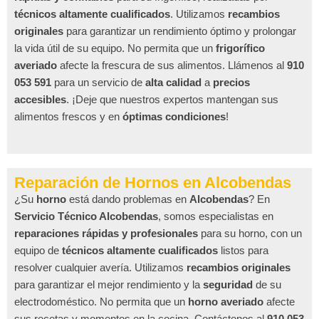
técnicos altamente cualificados
. Utilizamos
recambios
originales
para garantizar un rendimiento óptimo y prolongar
la vida útil de su equipo. No permita que un
frigorífico
averiado
afecte la frescura de sus alimentos. Llámenos al
910
053 591
para un servicio de
alta calidad
a
precios
accesibles
. ¡Deje que nuestros expertos mantengan sus
alimentos frescos y en
óptimas condiciones
!
Reparación de Hornos en Alcobendas
¿Su
horno
está dando problemas en
Alcobendas
? En
Servicio Técnico Alcobendas
, somos especialistas en
reparaciones rápidas y profesionales
para su horno, con un
equipo de
técnicos altamente cualificados
listos para
resolver cualquier avería. Utilizamos
recambios originales
para garantizar el mejor rendimiento y la
seguridad
de su
electrodoméstico. No permita que un
horno averiado
afecte
sus recetas y momentos en la cocina. Contáctenos al
910 053