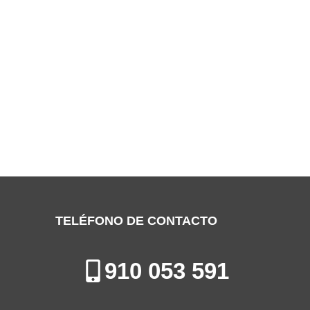
SERVICIO TÉCNICO DE DIETRICH
ALCOBENDAS
Especialistas en la Reparación, Mantenimiento e Instalación de
Electrodomésticos en Alcobendas
TELÉFONO DE CONTACTO
910 053 591