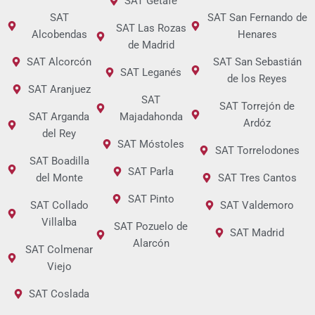
SAT Getafe
SAT
SAT San Fernando de
SAT Las Rozas
Alcobendas
Henares
de Madrid
SAT Alcorcón
SAT San Sebastián
SAT Leganés
de los Reyes
SAT Aranjuez
SAT
SAT Torrejón de
SAT Arganda
Majadahonda
Ardóz
del Rey
SAT Móstoles
SAT Torrelodones
SAT Boadilla
SAT Parla
del Monte
SAT Tres Cantos
SAT Pinto
SAT Collado
SAT Valdemoro
Villalba
SAT Pozuelo de
SAT Madrid
Alarcón
SAT Colmenar
Viejo
SAT Coslada