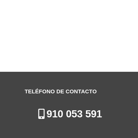
SERVICIO TÉCNICO HTW ALCOBENDAS
Especialistas en la Reparación, Mantenimiento e Instalación de
Calderas en Alcobendas
TELÉFONO DE CONTACTO
910 053 591