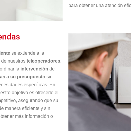
para obtener una atención efic
bendas
iente
se extiende a la
s de nuestros
teleoperadores
,
ordinar la
intervención
de
das a su presupuesto
sin
ecesidades específicas. En
uestro objetivo es ofrecerle el
mpetitivo, asegurando que su
e manera eficiente y sin
btener más información o