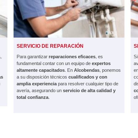
SERVICIO DE REPARACIÓN
S
s
,
Para garantizar
reparaciones eficaces
, es
S
fundamental contar con un equipo de
expertos
av
altamente capacitados
. En
Alcobendas
, ponemos
en
as
a su disposición técnicos
cualificados y con
co
u
amplia experiencia
para resolver cualquier tipo de
di
avería, asegurando un
servicio de alta calidad y
c
total confianza
.
of