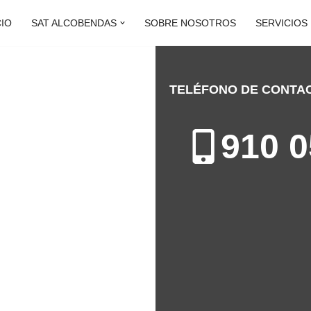
CIO
SAT ALCOBENDAS
SOBRE NOSOTROS
SERVICIOS
TELÉFONO DE CONTA
ALCOBENDAS
910 0
ón de Calderas en Alcobendas