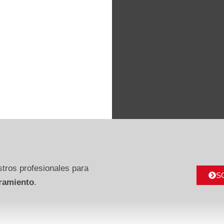
tros profesionales para
S
ramiento
.