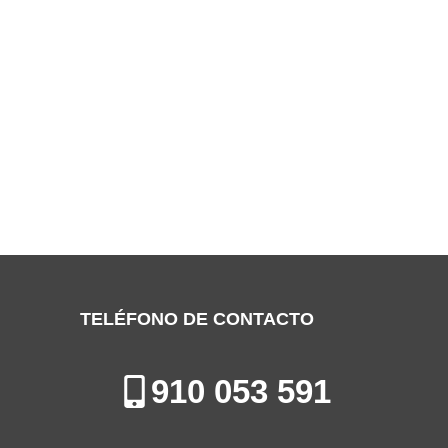
SERVICIO TÉCNICO SAMSUNG
ALCOBENDAS
Especialistas en la Reparación, Mantenimiento e Instalación de
Electrodomésticos en Alcobendas
TELÉFONO DE CONTACTO
910 053 591