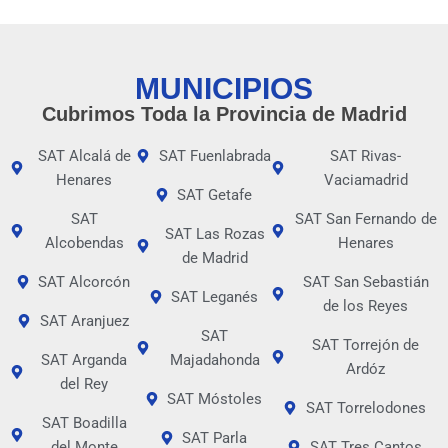
MUNICIPIOS
Cubrimos Toda la Provincia de Madrid
SAT Alcalá de
SAT Fuenlabrada
SAT Rivas-
Henares
Vaciamadrid
SAT Getafe
SAT
SAT San Fernando de
SAT Las Rozas
Alcobendas
Henares
de Madrid
SAT Alcorcón
SAT San Sebastián
SAT Leganés
de los Reyes
SAT Aranjuez
SAT
SAT Torrejón de
SAT Arganda
Majadahonda
Ardóz
del Rey
SAT Móstoles
SAT Torrelodones
SAT Boadilla
SAT Parla
del Monte
SAT Tres Cantos